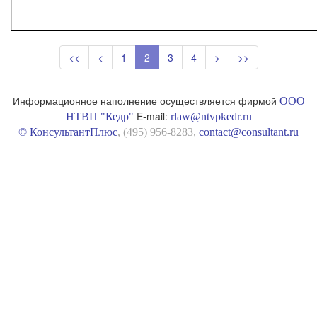
<<
<
1
2
3
4
>
>>
Информационное наполнение осуществляется фирмой
ООО
E-mail:
НТВП "Кедр"
rlaw@ntvpkedr.ru
© КонсультантПлюс
, (495) 956-8283,
contact@consultant.ru