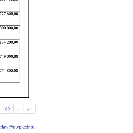
120
>
>>
:
rlaw@ntvpkedr.ru